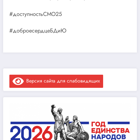
#доступностьСМО25
#доброесердцеБДиЮ
Версия сайта для слабовидящих