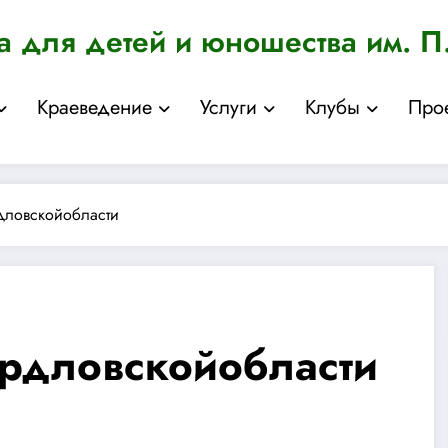
а для детей и юношества им. П
Краеведение
Услуги
Клубы
Про
дловскойобласти
рдловскойобласти