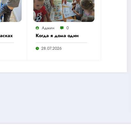
Админ
0
расках
Когда я дома один
28.07.2026