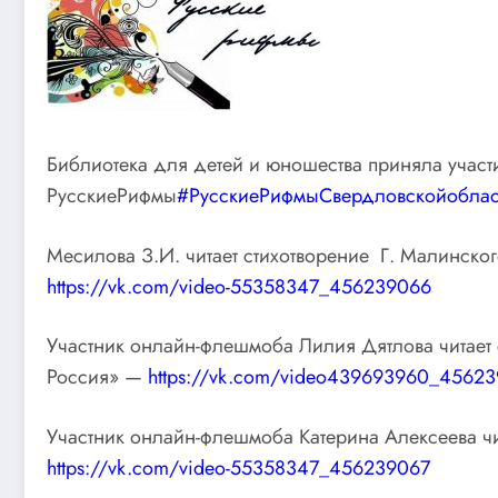
Библиотека для детей и юношества приняла учас
РусскиеРифмы
#РусскиеРифмыСвердловскойоблас
Месилова З.И. читает стихотворение Г. Малинск
https://vk.com/video-55358347_456239066
Участник онлайн-флешмоба Лилия Дятлова читает 
Россия» —
https://vk.com/video439693960_4562
Участник онлайн-флешмоба Катерина Алексеева чи
https://vk.com/video-55358347_456239067