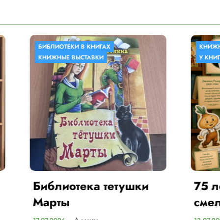
ЕКИ В КНИГАХ
КНИЖНЫЕ ВЫСТАВКИ
 ВЫСТАВКИ
У КНИГИ ЮБИЛЕЙ
отека тетушки
75 лет мудрости
ы
смелости и дру