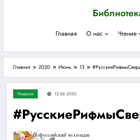
Перейти
Библиотек
к
содержимому
Главная
О нас
Чтение
Главная
2020
Июнь
13
#РусскиеРифмыСвер
Новости
13.06.2020
#РусскиеРифмыСве