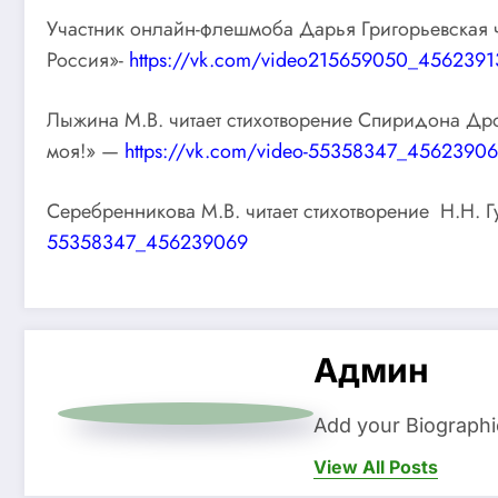
Участник онлайн-флешмоба Дарья Григорьевская чи
Россия»-
https://vk.com/video215659050_4562391
Лыжина М.В. читает стихотворение Спиридона Дро
моя!» —
https://vk.com/video-55358347_4562390
Серебренникова М.В. читает стихотворение Н.Н
55358347_456239069
Админ
Add your Biographi
View All Posts