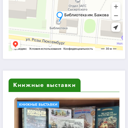
Книжные выставки
НЫЕ ВЫСТАВКИ
БИБЛИО