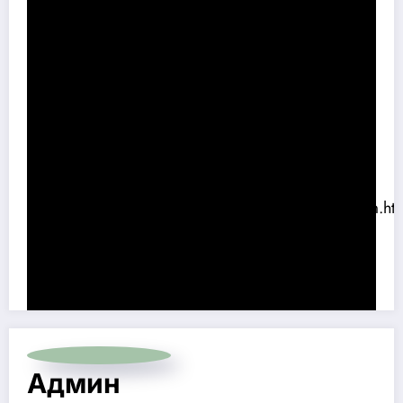
Интернет ресурсы:
1.
http://
культура.екатеринбург.рф/articles/676/i256883/
2.
http://dombazhova.ru/museum/museum_museum.ht
3.
https://vk.com/dombazhova
Админ