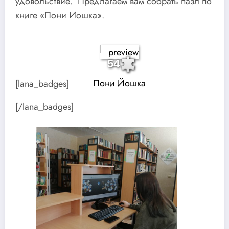
удовольствие. Предлагаем вам собрать пазл по
книге «Пони Иошка».
54
[lana_badges]
Пони Йошка
[/lana_badges]