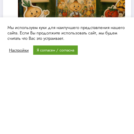
Мы используем куки для наилучшего представления нашего
сайта. Если Вы продолжите использовать сайт, мы будем
считать что Вас это устраивает.
Настройки
Я согласен / согласна
75 лет мудрости, смелости и
дружбы
Админ
13.07.2026
NewsBlogger - Magazine & Blog
WordPress
Тема 2026 | Powered
By
SpiceThemes