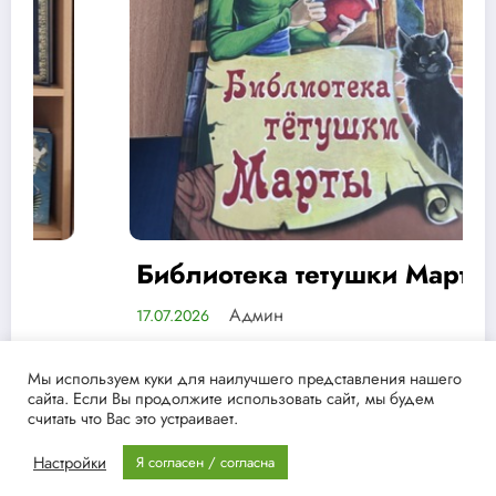
Библиотека тетушки Марты
Админ
17.07.2026
1
Мы используем куки для наилучшего представления нашего
сайта. Если Вы продолжите использовать сайт, мы будем
считать что Вас это устраивает.
NewsBlogger - Magazine & Blog
WordPress
Тема 2026 | Powered
Настройки
Я согласен / согласна
By
SpiceThemes