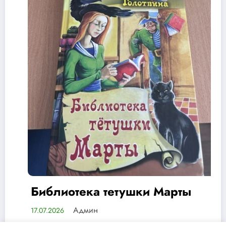
иблиотека тетушки Марты
75
д
Админ
.07.2026