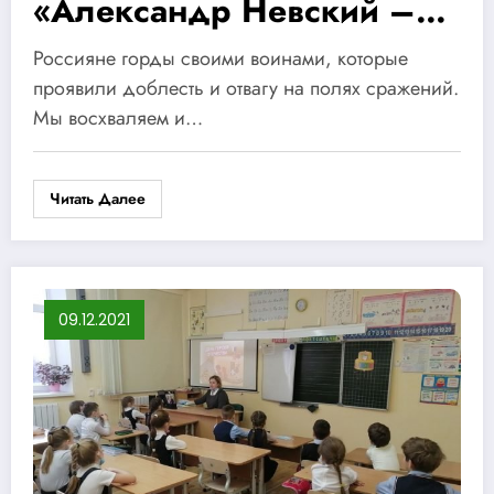
«Александр Невский –
защитник русской земли»
Россияне горды своими воинами, которые
проявили доблесть и отвагу на полях сражений.
Мы восхваляем и…
Читать Далее
09.12.2021