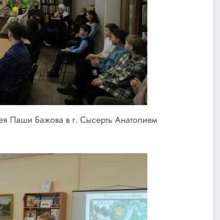
ея Паши Бажова в г. Сысерть Анатолием