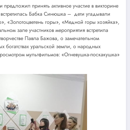
и предложил принять активное участие в викторине
м встретилась Бабка Синюшка – дети угадывали
о», «Золотоцветень горы», «Медной горы хозяйка»,
льном зале участников мероприятия встретила
творчестве Павла Бажова, о замечательном
ых богатствах уральской земли, о народных
просмотром мультфильмов: «Огневушка-поскакушка»