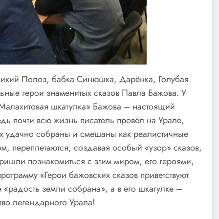
ликий Полоз, бабка Синюшка, Дарёнка, Голубая
льные герои знаменитых сказов Павла Бажова. У
 «Малахитовая шкатулка» Бажова – настоящий
едь почти всю жизнь писатель провёл на Урале,
зах удачно собраны и смешаны как реалистичные
ом, переплетаются, создавая особый «узор» сказов,
ришли познакомиться с этим миром, его героями,
ограмму «Герои бажовских сказов приветствуют
е «радость земли собрана», а в его шкатулке –
ство легендарного Урала!