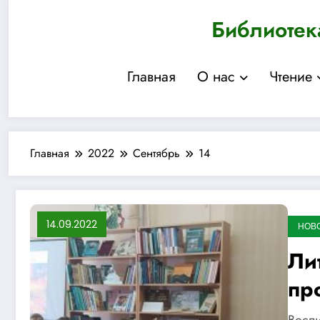
Перейти
Библиотек
к
содержимому
Главная
О нас
Чтение
Главная
2022
Сентябрь
14
14.09.2022
НОВ
Ли
пр