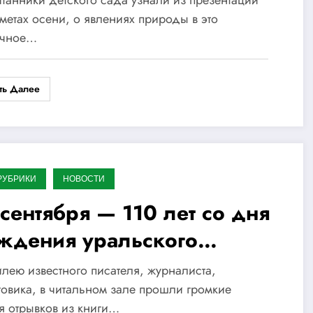
танники детского сада узнали из презентации
метах осени, о явлениях природы в это
очное…
ть Далее
РУБРИКИ
НОВОСТИ
 сентября — 110 лет со дня
ждения уральского
сателя С. Н. Самсонова
лею известного писателя, журналиста,
овика, в читальном зале прошли громкие
я отрывков из книги…