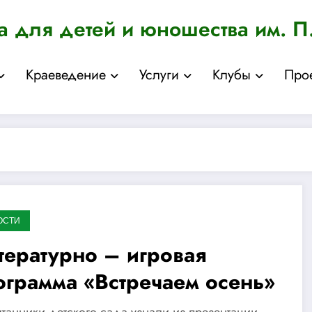
а для детей и юношества им. П
Краеведение
Услуги
Клубы
Про
ОСТИ
тературно – игровая
ограмма «Встречаем осень»