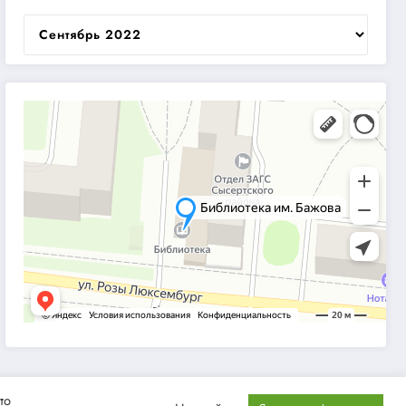
Архивы
то