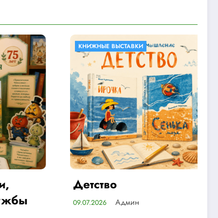
КНИЖНЫЕ ВЫСТАВКИ
КНИЖНЫЕ ВЫСТ
Детство
Найдите о
литерату
Админ
09.07.2026