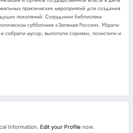
низаций и органов государственной власти в деле
еальных практических мероприятий для создания
удущих поколений. Сотрудники библиотеки
логическом субботнике «Зеленая Россия». Убрали
 и собрали мусор, выпололи сорняки, почистили и
cal Information.
Edit your Profile
now.