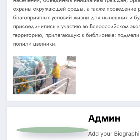
населения, объединять инициативы граждан, орга
охраны окружающей среды, а также проведение р
благоприятных условий жизни для нынешних и б
присоединились к участию во Всероссийском эко
территорию, прилегающую к библиотеке: подмели
полили цветники.
Админ
Add your Biographi