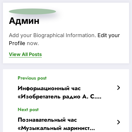
Админ
Add your Biographical Information.
Edit your
Profile
now.
View All Posts
Previous post
Информационный час
«Изобретатель радио А. С.
Попов – 165 лет со дня
Next post
рождения»
Познавательный час
«Музыкальный маринист