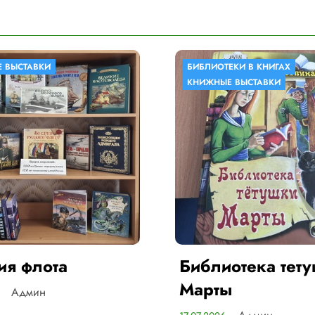
ИБЛИОТЕКИ В КНИГАХ
КНИЖНЫЕ ВЫСТАВК
КНИЖНЫЕ ВЫСТАВКИ
У КНИГИ ЮБИЛЕЙ
иблиотека тетушки
75 лет мудр
арты
смелости и