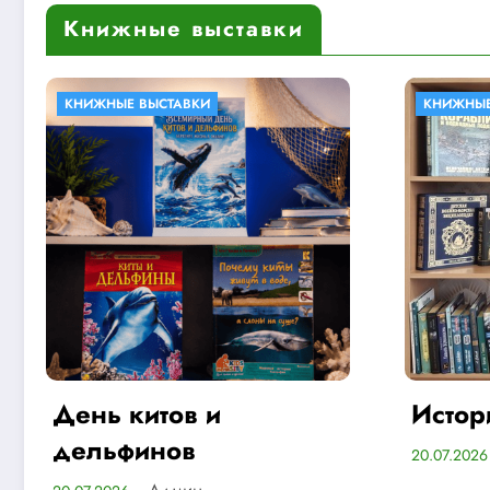
Книжные выставки
КНИЖНЫЕ ВЫСТАВКИ
Б
История флота
Б
М
Админ
20.07.2026