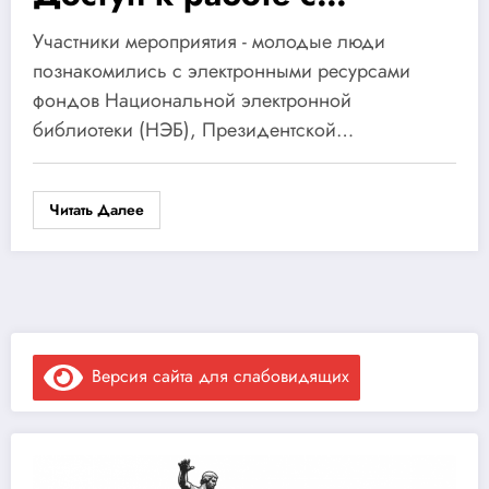
электронно-
Участники мероприятия - молодые люди
библиотечными
познакомились с электронными ресурсами
фондов Национальной электронной
системами: Национальная
библиотеки (НЭБ), Президентской…
электронная библиотек
(ЭЧЗ), Президентская
Читать Далее
библиотека (ЭЧЗ).
Версия сайта для слабовидящих