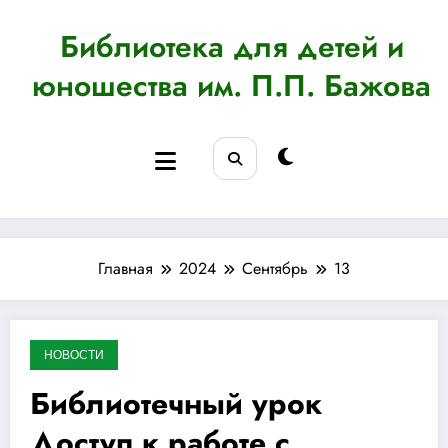
Перейти
к
Библиотека для детей и
содержимому
юношества им. П.П. Бажова
Главная
2024
Сентябрь
13
НОВОСТИ
13.09.2024
Библиотечный урок
Доступ к работе с