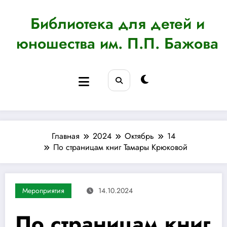
Перейти
к
Библиотека для детей и
содержимому
юношества им. П.П. Бажова
Главная
2024
Октябрь
14
По страницам книг Тамары Крюковой
Мероприятия
14.10.2024
По страницам книг