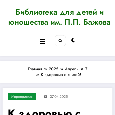
Перейти
к
Библиотека для детей и
содержимому
юношества им. П.П. Бажова
Главная
2025
Апрель
7
К здоровью с книгой!
Мероприятия
07.04.2025
К здоровью с