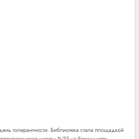
ень толерантности. Библиотека стала площадкой
первоклассников школы №23 на беседу-игру