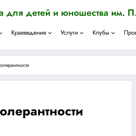
а для детей и юношества им. П
Краеведение
Услуги
Клубы
Про
толерантности
толерантности