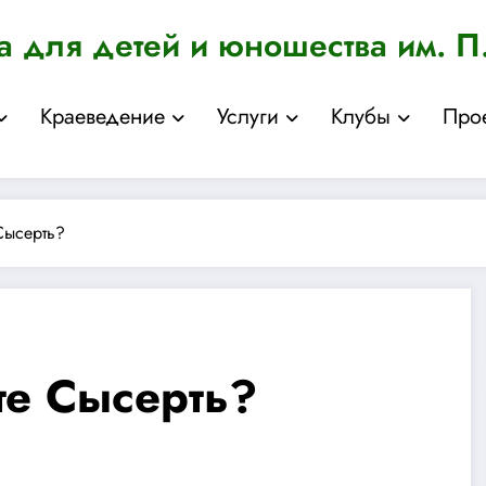
а для детей и юношества им. П
Краеведение
Услуги
Клубы
Про
Сысерть?
те Сысерть?