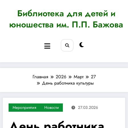
Перейти
к
Библиотека для детей и
содержимому
юношества им. П.П. Бажова
Главная
2026
Март
27
День работника культуры
Мероприятия
Новости
27.03.2026
День работника