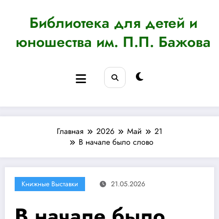
Перейти
к
Библиотека для детей и
содержимому
юношества им. П.П. Бажова
Главная
2026
Май
21
В начале было слово
Книжные Выставки
21.05.2026
В начале было