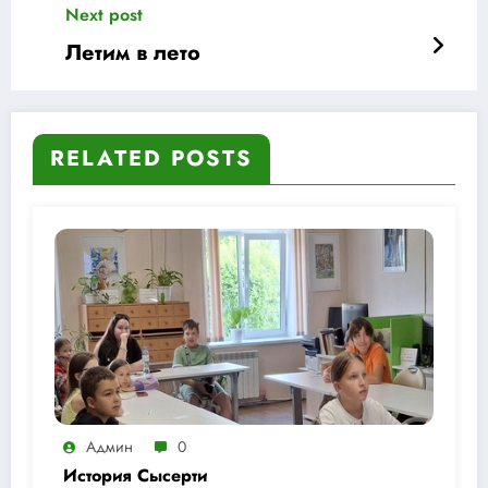
Next post
Летим в лето
RELATED POSTS
Админ
0
История Сысерти