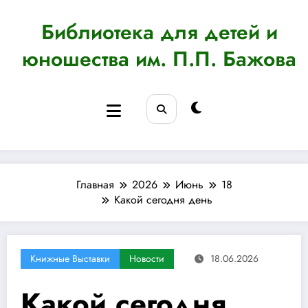
Перейти
к
Библиотека для детей и
содержимому
юношества им. П.П. Бажова
Главная
2026
Июнь
18
Какой сегодня день
Книжные Выставки
Новости
18.06.2026
Какой сегодня