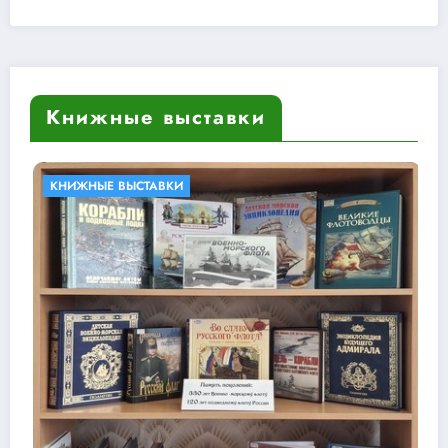
Книжные выставки
БИБЛИОТЕКИ В КНИГАХ
КНИЖН