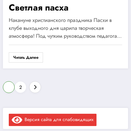
Светлая пасха
Накануне христианского праздника Пасхи в
клубе выходного дня царила творческая
атмосфера! Под чутким руководством педагога…
Читать Далее
Пагинация
1
2
записей
Версия сайта для слабовидящих