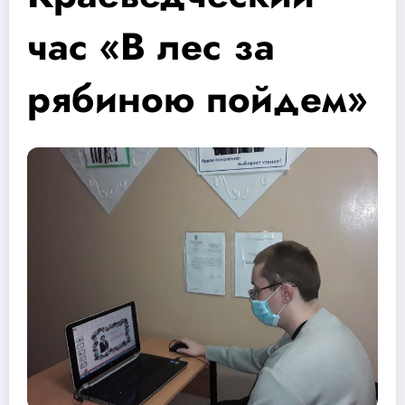
час «В лес за
рябиною пойдем»