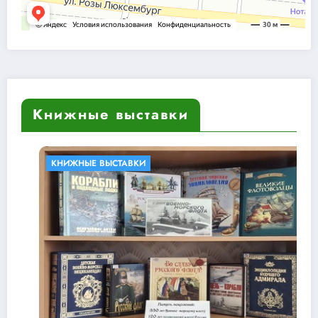
Книжные выставки
СТАВКИ
БИБЛИОТЕКИ В