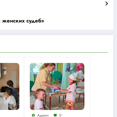
 женских судеб»
Админ
0