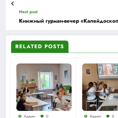
Next post
Книжный гурман-вечер «Калейдоскоп
RELATED POSTS
Админ
0
Админ
0