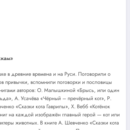
жкам»
шке в древние времена и на Руси. Поговорили о
отов привычки, вспомнили поговорки и пословицы
книгами авторов: О. Малышкиной «Брысь, или один
ьда», А. Усачёва «Чёрный – пречёрный кот», Р.
ченко «Сказки кота Гаврилы», Х. Вебб «Котёнок
ниг на каждой изображён главный герой — кот или
ктеры животных. В книге А. Шевченко «Сказки кота