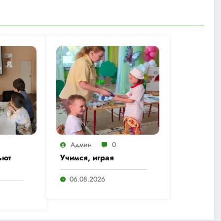
Админ
0
ьют
Учимся, играя
06.08.2026