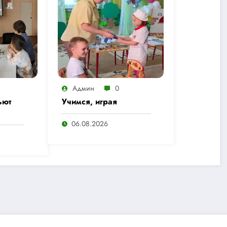
Админ
0
ьют
Учимся, играя
06.08.2026