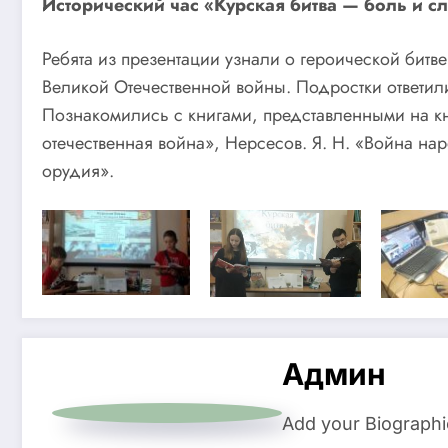
Исторический час «Курская битва — боль и с
Ребята из презентации узнали о героической бит
Великой Отечественной войны. Подростки ответил
Познакомились с книгами, представленными на к
отечественная война», Нерсесов. Я. Н. «Война нар
орудия».
Админ
Add your Biographi