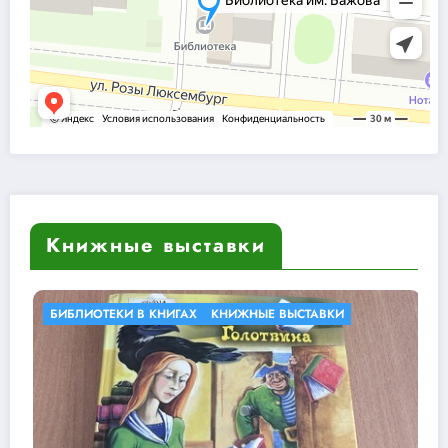
Книжные выставки
ЫСТАВКИ
КНИЖНЫЕ ВЫСТАВКИ
У КНИГИ ЮБИЛЕ