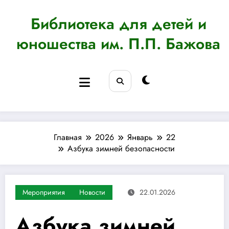
Перейти
к
Библиотека для детей и
содержимому
юношества им. П.П. Бажова
Главная
2026
Январь
22
Азбука зимней безопасности
Мероприятия
Новости
22.01.2026
Азбука зимней