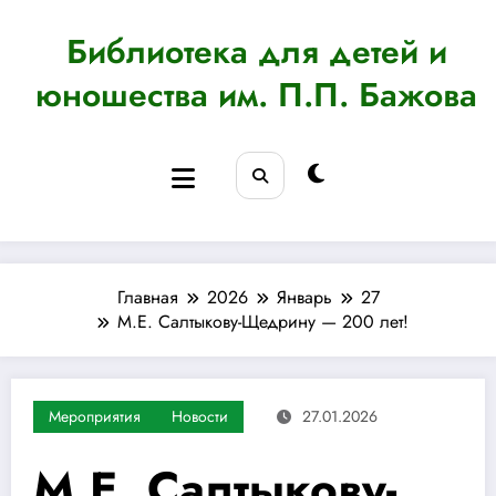
Перейти
к
Библиотека для детей и
содержимому
юношества им. П.П. Бажова
Главная
2026
Январь
27
М.Е. Салтыкову-Щедрину — 200 лет!
Мероприятия
Новости
27.01.2026
М.Е. Салтыкову-