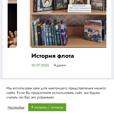
История флота
Админ
20.07.2026
Мы используем куки для наилучшего представления нашего
сайта. Если Вы продолжите использовать сайт, мы будем
NewsBlogger - Magazine & Blog
WordPress
Тема 2026 | Powered
считать что Вас это устраивает.
By
SpiceThemes
Настройки
Я согласен / согласна