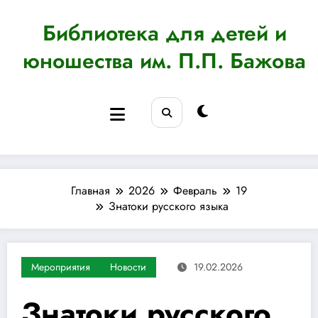
Перейти
к
Библиотека для детей и
содержимому
юношества им. П.П. Бажова
Главная
2026
Февраль
19
Знатоки русского языка
Мероприятия
Новости
19.02.2026
Знатоки русского