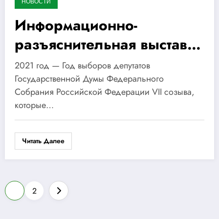
НОВОСТИ
Информационно-
разъяснительная выставка
«Выборы депутатов
2021 год — Год выборов депутатов
Государственной Думы
Государственной Думы Федерального
Собрания Российской Федерации VII созыва,
РФ»
которые…
Читать Далее
Пагинация
1
2
записей