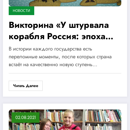
НОВОСТИ
Викторина «У штурвала
корабля Россия: эпоха
Петровских
В истории каждого государства есть
преобразований»
переломные моменты, после которых страна
встаёт на качественно новую ступень…
Читать Далее
02.08.2021