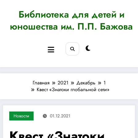
Перейти
к
Библиотека для детей и
содержимому
юношества им. П.П. Бажова
Главная
2021
Декабрь
1
Квест «Знатоки глобальной сети»
Новости
01.12.2021
Квест «Знатоки