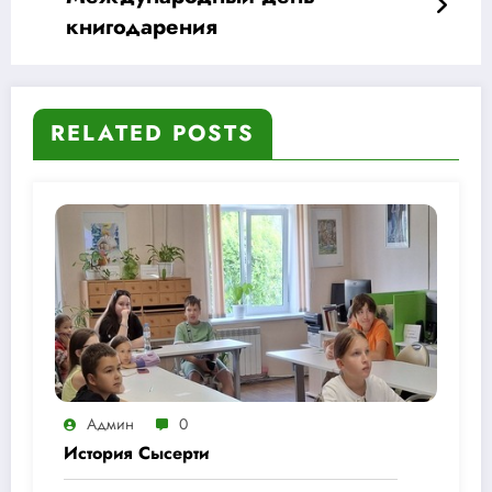
книгодарения
RELATED POSTS
Админ
0
История Сысерти