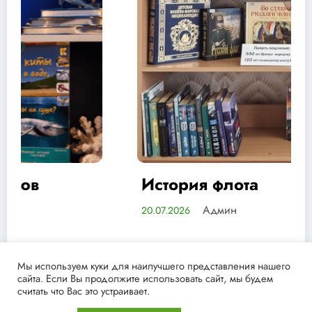
История флота
Админ
20.07.2026
Мы используем куки для наилучшего представления нашего
сайта. Если Вы продолжите использовать сайт, мы будем
считать что Вас это устраивает.
NewsBlogger - Magazine & Blog
WordPress
Тема 2026 | Powered
By
SpiceThemes