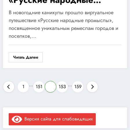
промыслы»
В новогодние каникулы прошло виртуальное
путешествие «Русские народные промыслы»,
посвященное уникальным ремеслам городов и
поселков,…
Читать Далее
Пагинация
…
…
1
151
152
153
159
записей
Версия сайта для слабовидящих