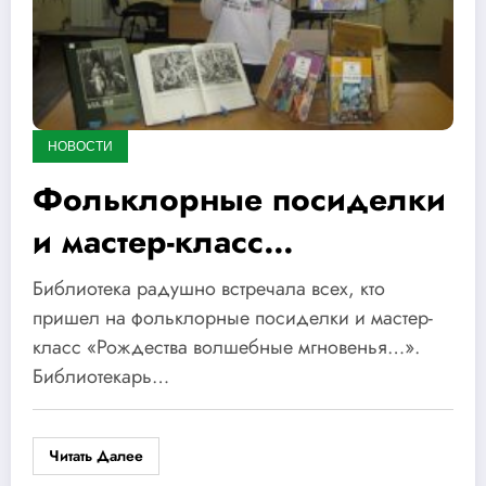
НОВОСТИ
Фольклорные посиделки
и мастер-класс
«Рождества волшебные
Библиотека радушно встречала всех, кто
мгновенья…»
пришел на фольклорные посиделки и мастер-
класс «Рождества волшебные мгновенья…».
Библиотекарь…
Читать Далее