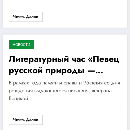
Читать Далее
НОВОСТИ
22.01.2020
Литературный час «Певец
русской природы —
писатель Евгений Носов»
В рамках Года памяти и славы и 95-летия со дня
рождения выдающегося писателя, ветерана
Великой…
Читать Далее